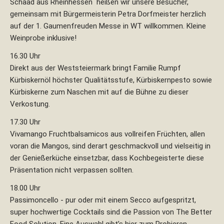
Schaad aus Rheinhessen heißen wir unsere Besucher,
gemeinsam mit Bürgermeisterin Petra Dorfmeister herzlich
auf der 1. Gaumenfreuden Messe in WT willkommen. Kleine
Weinprobe inklusive!
16.30 Uhr
Direkt aus der Weststeiermark bringt Familie Rumpf
Kürbiskernöl höchster Qualitätsstufe, Kürbiskernpesto sowie
Kürbiskerne zum Naschen mit auf die Bühne zu dieser
Verkostung.
17.30 Uhr
Vivamango Fruchtbalsamicos aus vollreifen Früchten, allen
voran die Mangos, sind derart geschmackvoll und vielseitig in
der Genießerküche einsetzbar, dass Kochbegeisterte diese
Präsentation nicht verpassen sollten.
18.00 Uhr
Passimoncello - pur oder mit einem Secco aufgespritzt,
super hochwertige Cocktails sind die Passion von The Better
Food Solution. Eine Auswahl gibt’s hier zum Probieren.