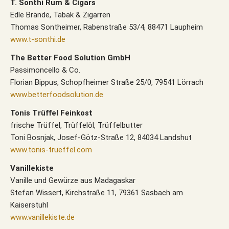
T. Sonthi Rum & Cigars
Edle Brände, Tabak & Zigarren
Thomas Sontheimer, Rabenstraße 53/4, 88471 Laupheim
www.t-sonthi.de
The Better Food Solution GmbH
Passimoncello & Co.
Florian Bippus, Schopfheimer Straße 25/0, 79541 Lörrach
www.betterfoodsolution.de
Tonis Trüffel Feinkost
frische Trüffel, Trüffelöl, Trüffelbutter
Toni Bosnjak, Josef-Götz-Straße 12, 84034 Landshut
www.tonis-trueffel.com
Vanillekiste
Vanille und Gewürze aus Madagaskar
Stefan Wissert, Kirchstraße 11, 79361 Sasbach am
Kaiserstuhl
www.vanillekiste.de