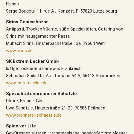
Elsass
Serge Bouqoui, 11, rue AJ Konzett, F-57820 Lutzelbourg
Sirins Genussbazar
Antipasti, Trockenfrüchte, süße Spezialitäten, Catering von
Sirins mit hausgemachter Pasta
Mühacit Sirins, Finsterbachstraße 13a, 79664 Wehr
www.sirins.de
SK Extrem Lecker GmbH
luftgetrocknete Salami aus Frankreich
Sebastian Scibetta, Am Torhaus 54 A, 66113 Saarbrücken
www.extremlecker.de
Spezialitätenbrennerei Schätzle
Liköre, Brände, Gin
Uwe Schätzle, Hauptstraße 21-23, 78586 Deilingen
www.brennerei-schaetzle.de
Spice vor Life
Gewürzspezialitäten, vietnamesische, handgefertigte Messer