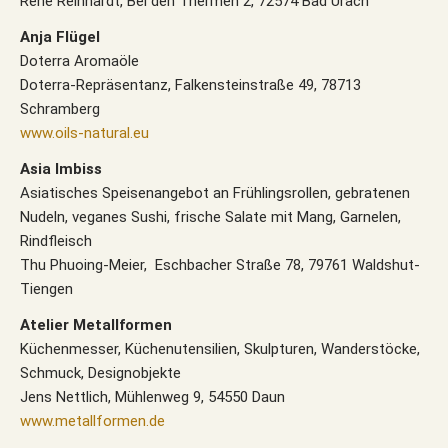
René Reinhardt, Bei den Thermen 2, 72574 Bad Urach
Anja Flügel
Doterra Aromaöle
Doterra-Repräsentanz, Falkensteinstraße 49, 78713
Schramberg
www.oils-natural.eu
Asia Imbiss
Asiatisches Speisenangebot an Frühlingsrollen, gebratenen
Nudeln, veganes Sushi, frische Salate mit Mang, Garnelen,
Rindfleisch
Thu Phuoing-Meier, Eschbacher Straße 78, 79761 Waldshut-
Tiengen
Atelier Metallformen
Küchenmesser, Küchenutensilien, Skulpturen, Wanderstöcke,
Schmuck, Designobjekte
Jens Nettlich, Mühlenweg 9, 54550 Daun
www.metallformen.de