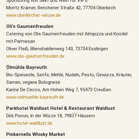
Sponsoring von Sekt und Wein für VIP's
Moritz Krämer, Renchener Straße 42, 77704 Oberkirch
www.oberkircher-winzer.de
Oli's Gaumenfreuden
Catering von Olis Gaumenfreuden mit Almpizza und Knödel
mit Parmesan
Oliver Fleiß, Blienshaldenweg 143, 73734 Esslingen
www.olis-gaumenfreuden.de
Ölmühle Bayreuth
Bio-Speiseöle, Senfe, Mehle, Nudeln, Pesto, Gewürze, Kräuter,
Samen, vegane Bolognese
Karine De Cecco, Am Hohen Weg 7, 95473 Creußen
www.oelmuehle-bayreuth.de
Parkhotel Waldlust Hotel & Restaurant Waldlust
Dirk Piorun, In der Würze 18, 79837 Häusern
www.hotel-waldlust.de
Pinkernells Whisky Market