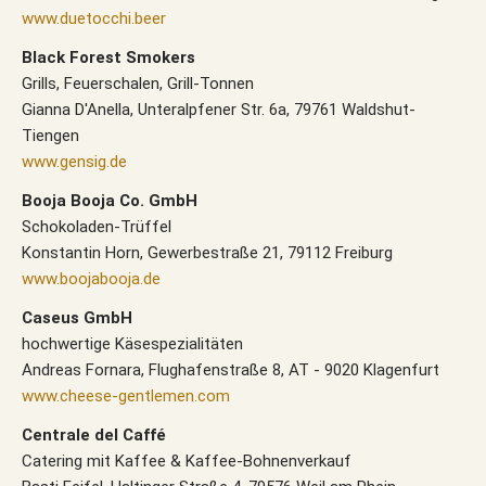
www.duetocchi.beer
Black Forest Smokers
Grills, Feuerschalen, Grill-Tonnen
Gianna D'Anella, Unteralpfener Str. 6a, 79761 Waldshut-
Tiengen
www.gensig.de
Booja Booja Co. GmbH
Schokoladen-Trüffel
Konstantin Horn, Gewerbestraße 21, 79112 Freiburg
www.boojabooja.de
Caseus GmbH
hochwertige Käsespezialitäten
Andreas Fornara, Flughafenstraße 8, AT - 9020 Klagenfurt
www.cheese-gentlemen.com
Centrale del Caffé
Catering mit Kaffee & Kaffee-Bohnenverkauf