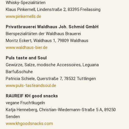
Whisky-Spezialitäten
Klaus Pinkernell, Lindenstraße 2, 83395 Freilassing
www.pinkernells.de
Privatbrauerei Waldhaus Joh. Schmid GmbH
Bierspezialitäten der Waldhaus Brauerei
Moritz Eckert, Waldhaus 1, 79809 Waldhaus
www.waldhaus-bier.de
Puls taste and Soul
Gewürze, Salze, modische Accessoires, Leguana
Barfußschuhe
Patricia Schiele, Querstraße 7, 78532 Tuttlingen
www.puls-tasteandsoul.de
RAUREIF KH good snacks
vegane Fruchtkugeln
Katja Henneberg, Christian-Wiedemann-Straße 5 A, 89250
Senden
www.khgoodsnacks.com