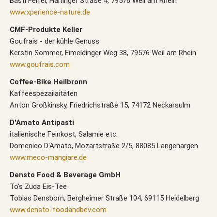
Basti Feifel, Haltinger Straße 4, 79576 Weil am Rhein
www.xperience-nature.de
CMF-Produkte Keller
Goufrais - der kühle Genuss
Kerstin Sommer, Eimeldinger Weg 38, 79576 Weil am Rhein
www.goufrais.com
Coffee-Bike Heilbronn
Kaffeespezailaitäten
Anton Großkinsky, Friedrichstraße 15, 74172 Neckarsulm
D'Amato Antipasti
italienische Feinkost, Salamie etc.
Domenico D'Amato, Mozartstraße 2/5, 88085 Langenargen
www.meco-mangiare.de
Densto Food & Beverage GmbH
To's Zuda Eis-Tee
Tobias Densborn, Bergheimer Straße 104, 69115 Heidelberg
www.densto-foodandbev.com