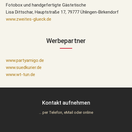
Fotobox und handgefertigte Gästetische
Lisa Dittschar, Hauptstraße 17, 79777 Ühlingen-Birkendorf
www.zweites-glueck.de
Werbepartner
www.partyamigo.de
www.suedkurier.de
www.wt-tun.de
Kontakt aufnehmen
... per Telefon, eMail oder online